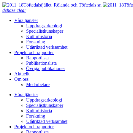
dehaze
clear
Våra tjänster
Uppdragsarkeologi
Specialistkunskaper
Kulturhistoria
Forskning
Utåtriktad verksamhet
Projekt och rapporter
Rapportlista
Publikationslista
Övriga publikationer
Aktuellt
Om oss
Medarbetare
Våra tjänster
Uppdragsarkeologi
Specialistkunskaper
Kulturhistoria
Forskning
Utåtriktad verksamhet
Projekt och rapporter
Rapportlista