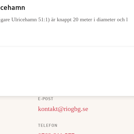
ricehamn
are Ulricehamn 51:1) är knappt 20 meter i diameter och l
E-POST
kontakt@riogbg.se
TELEFON