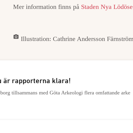
Mer information finns på
Staden Nya Lödöse
camera_alt
Illustration: Cathrine Andersson Färnströ
 är rapporterna klara!
org tillsammans med Göta Arkeologi flera omfattande arke