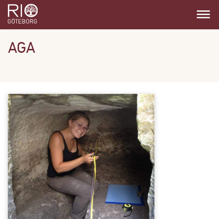
dehaze
AGA