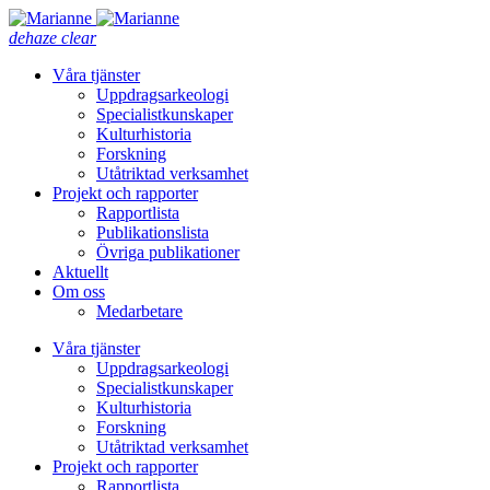
dehaze
clear
Våra tjänster
Uppdragsarkeologi
Specialistkunskaper
Kulturhistoria
Forskning
Utåtriktad verksamhet
Projekt och rapporter
Rapportlista
Publikationslista
Övriga publikationer
Aktuellt
Om oss
Medarbetare
Våra tjänster
Uppdragsarkeologi
Specialistkunskaper
Kulturhistoria
Forskning
Utåtriktad verksamhet
Projekt och rapporter
Rapportlista