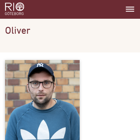
dehaze
Oliver