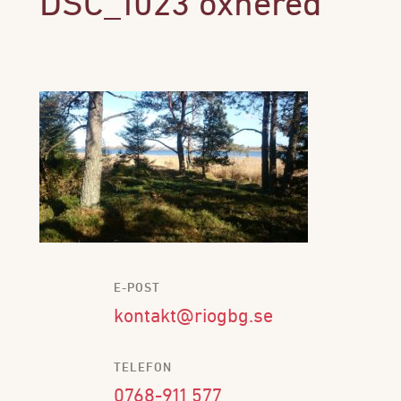
DSC_1023 öxnered
E-POST
kontakt@riogbg.se
TELEFON
0768-911 577