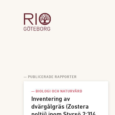
— PUBLICERADE RAPPORTER
— BIOLOGI OCH NATURVÅRD
Inventering av
dvärgålgräs (Zostera
noltii) inom Styrsö 2:314