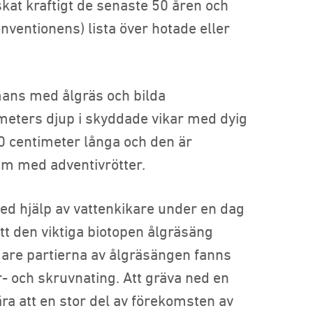
kat kraftigt de senaste 50 åren och
ventionens) lista över hotade eller
mans med ålgräs och bilda
 meters djup i skyddade vikar med dyig
 20 centimeter långa och den är
am med adventivrötter.
ed hjälp av vattenkikare under en dag
att den viktiga biotopen ålgräsäng
dare partierna av ålgräsängen fanns
- och skruvnating. Att gräva ned en
ära att en stor del av förekomsten av