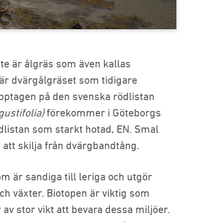
aste är ålgräs som även kallas
e är dvärgålgräset som tidigare
ptagen på den svenska rödlistan
gustifolia)
förekommer i Göteborgs
dlistan som starkt hotad, EN. Smal
 att skilja från dvärgbandtång.
 är sandiga till leriga och utgör
och växter. Biotopen är viktig som
 av stor vikt att bevara dessa miljöer.