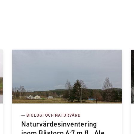
— BIOLOGI OCH NATURVÅRD
Naturvärdesinventering
inom Båstorp 6:7 m.fl., Ale