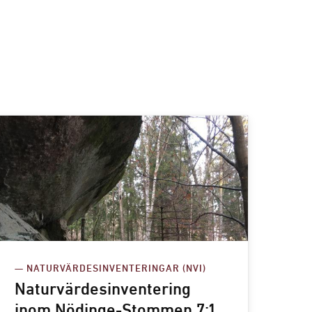
— NATURVÄRDESINVENTERINGAR (NVI)
Naturvärdesinventering
inom Nödinge-Stommen 7:1