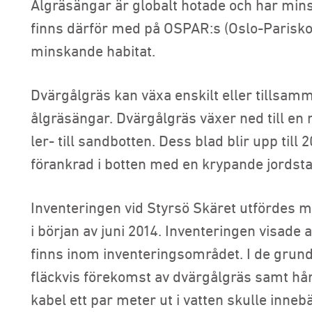
Ålgräsängar är globalt hotade och har mins
finns därför med på OSPAR:s (Oslo-Pariskon
minskande habitat.
Dvärgålgräs kan växa enskilt eller tillsam
ålgräsängar. Dvärgålgräs växer ned till en
ler- till sandbotten. Dess blad blir upp till
förankrad i botten med en krypande jordst
Inventeringen vid Styrsö Skäret utfördes m
i början av juni 2014. Inventeringen visade 
finns inom inventeringsområdet. I de grun
fläckvis förekomst av dvärgålgräs samt hår
kabel ett par meter ut i vatten skulle inneb