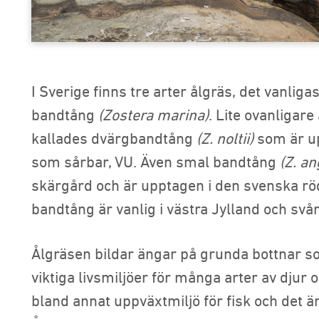
I Sverige finns tre arter ålgräs, det vanlig
bandtång
(Zostera marina)
. Lite ovanligar
kallades dvärgbandtång
(Z. noltii)
som är up
som sårbar, VU. Även smal bandtång
(Z. an
skärgård och är upptagen i den svenska rö
bandtång är vanlig i västra Jylland och svår
Ålgräsen bildar ängar på grunda bottnar som
viktiga livsmiljöer för många arter av djur 
bland annat uppväxtmiljö för fisk och det är