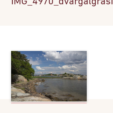
IMG_4970_dvargalgras