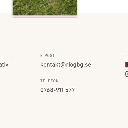
E-POST
F
ativ
kontakt@riogbg.se
TELEFON
0768-911 577