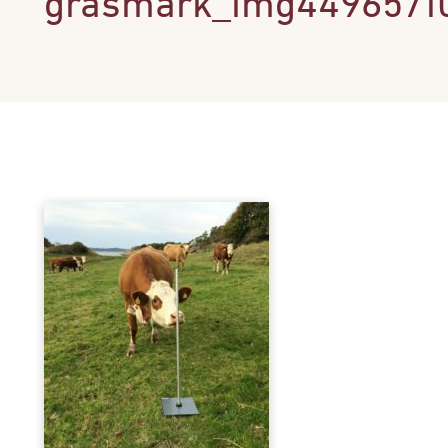
grasmark_img4496571