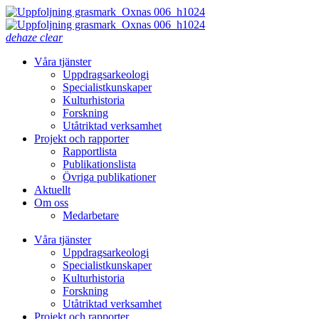
dehaze
clear
Våra tjänster
Uppdragsarkeologi
Specialistkunskaper
Kulturhistoria
Forskning
Utåtriktad verksamhet
Projekt och rapporter
Rapportlista
Publikationslista
Övriga publikationer
Aktuellt
Om oss
Medarbetare
Våra tjänster
Uppdragsarkeologi
Specialistkunskaper
Kulturhistoria
Forskning
Utåtriktad verksamhet
Projekt och rapporter