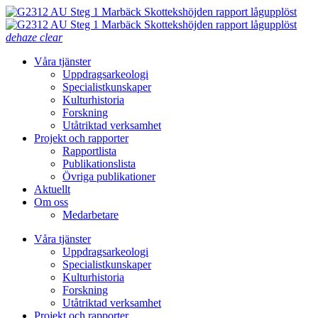
dehaze
clear
Våra tjänster
Uppdragsarkeologi
Specialistkunskaper
Kulturhistoria
Forskning
Utåtriktad verksamhet
Projekt och rapporter
Rapportlista
Publikationslista
Övriga publikationer
Aktuellt
Om oss
Medarbetare
Våra tjänster
Uppdragsarkeologi
Specialistkunskaper
Kulturhistoria
Forskning
Utåtriktad verksamhet
Projekt och rapporter