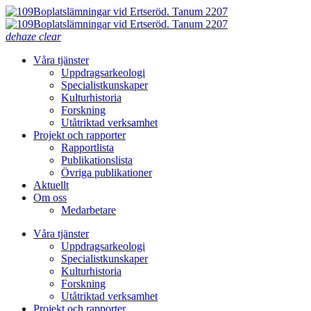
dehaze
clear
Våra tjänster
Uppdragsarkeologi
Specialistkunskaper
Kulturhistoria
Forskning
Utåtriktad verksamhet
Projekt och rapporter
Rapportlista
Publikationslista
Övriga publikationer
Aktuellt
Om oss
Medarbetare
Våra tjänster
Uppdragsarkeologi
Specialistkunskaper
Kulturhistoria
Forskning
Utåtriktad verksamhet
Projekt och rapporter