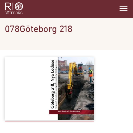
dehaze
078Göteborg 218