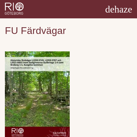
dehaze
FU Färdvägar