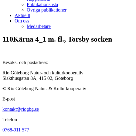
Publikationslista
Övriga publikationer
Aktuellt
Om oss
Medarbetare
110Kärna 4_1 m. fl., Torsby socken
Besöks- och postadress:
Rio Göteborg Natur- och kulturkooperativ
Slakthusgatan 8A, 415 02, Göteborg
© Rio Göteborg Natur- & Kulturkooperativ
E-post
kontakt@riogbg.se
Telefon
0768-911 577