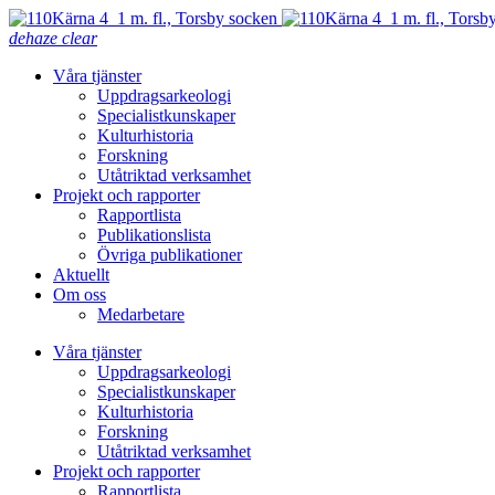
dehaze
clear
Våra tjänster
Uppdragsarkeologi
Specialistkunskaper
Kulturhistoria
Forskning
Utåtriktad verksamhet
Projekt och rapporter
Rapportlista
Publikationslista
Övriga publikationer
Aktuellt
Om oss
Medarbetare
Våra tjänster
Uppdragsarkeologi
Specialistkunskaper
Kulturhistoria
Forskning
Utåtriktad verksamhet
Projekt och rapporter
Rapportlista