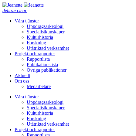
dehaze
clear
Våra tjänster
Uppdragsarkeologi
Specialistkunskaper
Kulturhistoria
Forskning
Utåtriktad verksamhet
Projekt och rapporter
Rapportlista
Publikationslista
Övriga publikationer
Aktuellt
Om oss
Medarbetare
Våra tjänster
Uppdragsarkeologi
Specialistkunskaper
Kulturhistoria
Forskning
Utåtriktad verksamhet
Projekt och rapporter
Rapportlista