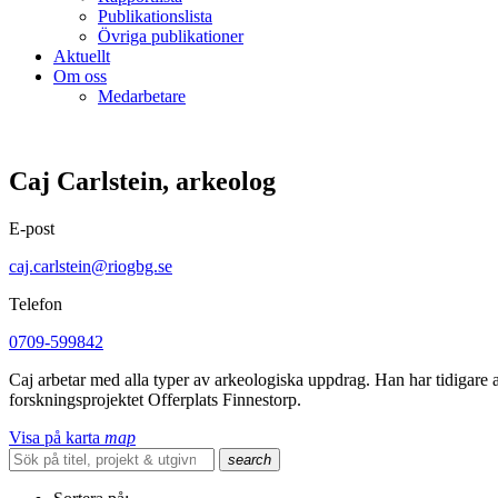
Publikationslista
Övriga publikationer
Aktuellt
Om oss
Medarbetare
Caj Carlstein, arkeolog
E-post
caj.carlstein@riogbg.se
Telefon
0709-599842
Caj arbetar med alla typer av arkeologiska uppdrag. Han har tidigare
forskningsprojektet Offerplats Finnestorp.
Visa på karta
map
search