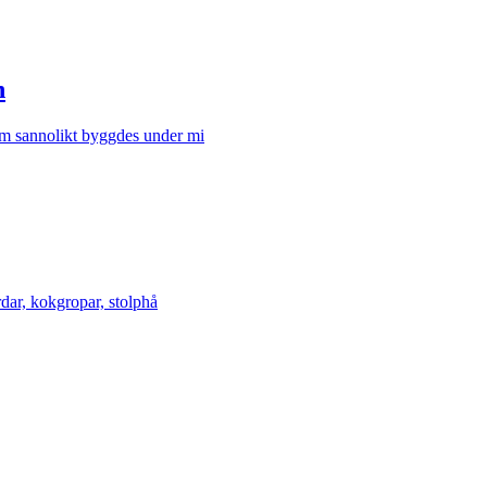
n
som sannolikt byggdes under mi
dar, kokgropar, stolphå