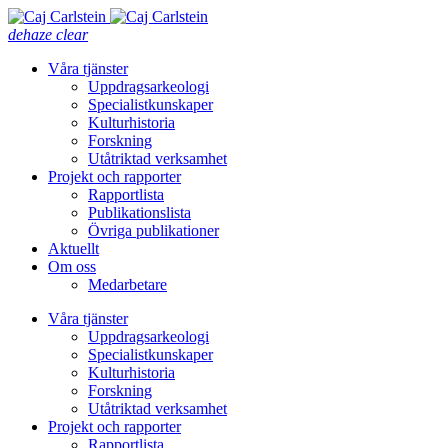
dehaze
clear
Våra tjänster
Uppdragsarkeologi
Specialistkunskaper
Kulturhistoria
Forskning
Utåtriktad verksamhet
Projekt och rapporter
Rapportlista
Publikationslista
Övriga publikationer
Aktuellt
Om oss
Medarbetare
Våra tjänster
Uppdragsarkeologi
Specialistkunskaper
Kulturhistoria
Forskning
Utåtriktad verksamhet
Projekt och rapporter
Rapportlista