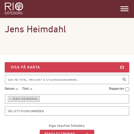
dehaze
Jens Heimdahl
map
VISA PÅ KARTA
search
expand_less
expand_less
Datum
Titel
Rapporter
×
JENS HEIMDAHL
Inga resultat hittades.
RENSA FILTRERING