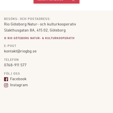
clear
BESÖKS- OCH POSTADRESS:
Rio Göteborg Natur- och kulturkooperativ
Slakthusgatan 8A, 415 02, Göteborg
© RIO GÖTEBORG NATUR- & KULTURKOOPERATIV
E-POST
kontakt@riogbg.se
TELEFON
0768-911 577
FÖLJ OSS
Facebook
Instagram