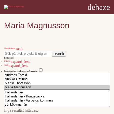
dehaze
Maria Magnusson
map
Visa på karta
search
Sortera på:
expand_less
Datum
expand_less
Titel
Endast projekt med rapporter
Rapporter
Inga resultat hittades.