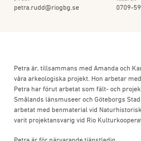
petra.rudd@riogbg.se
0709-5
Petra är, tillsammans med Amanda och Kari
våra arkeologiska projekt. Hon arbetar med
Petra har förut arbetat som fält- och proje
Smålands länsmuseer och Göteborgs Stad
arbetat med benmaterial vid Naturhistoris
varit projektansvarig vid Rio Kulturkooperat
Petra är för närvarande tjänstledig.