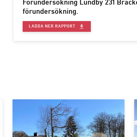
Förundersökning Lundby 231 Bräcke
förundersökning.
file_download
LADDA NER RAPPORT