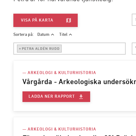
map
VISA PÅ KARTA
expand_less
expand_less
Sortera på:
Datum
Titel
×
PETRA ALDÉN RUDD
— ARKEOLOGI & KULTURHISTORIA
Vårgårda - Arkeologiska undersökn
file_download
LADDA NER RAPPORT
— ARKEOLOGI & KULTURHISTORIA