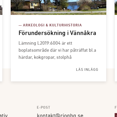
— ARKEOLOGI & KULTURHISTORIA
Förundersökning i Vännåkra
Lämning L2019:6004 är ett
boplatsområde där vi har påträffat bl.a
härdar, kokgropar, stolphå
LÄS INLÄGG
E-POST
F
ativ
kontakt@riogbg.se