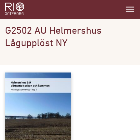
dehaze
G2502 AU Helmershus
Lågupplöst NY