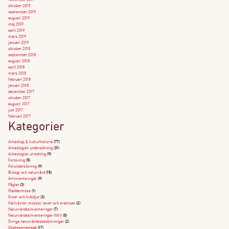
november 2019
oktober 2019
september 2019
augusti 2019
maj 2019
april 2019
mars 2019
januari 2019
oktober 2018
september 2018
augusti 2018
april 2018
mars 2018
februari 2018
januari 2018
december 2017
oktober 2017
augusti 2017
juni 2017
februari 2017
Kategorier
Arkeologi & kulturhistoria
(77)
Arkeologisk undersökning
(31)
Arkeologisk utredning
(9)
Forskning
(5)
Förundersökning
(9)
Biologi och naturvård
(15)
Artinventeringar
(9)
Fåglar
(3)
Fladdermöss
(1)
Grod- och kräldjur
(3)
Kärlväxter, mossor, lavar och svampar
(2)
Naturvärdesinventeringar
(7)
Naturvärdesinventeringar (NVI)
(5)
Övriga naturvärdesbedömningar
(2)
Okategoriserade
(17)