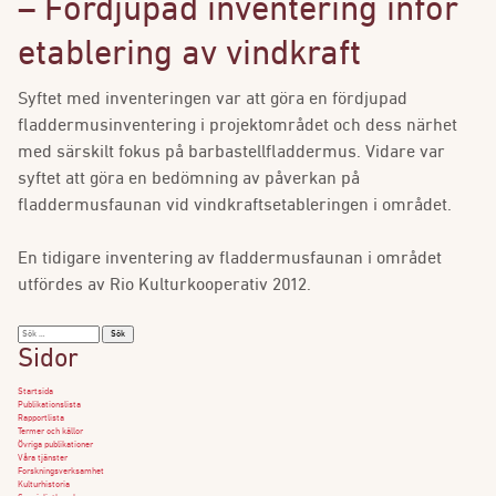
– Fördjupad inventering inför
etablering av vindkraft
Syftet med inventeringen var att göra en fördjupad
fladdermusinventering i projektområdet och dess närhet
med särskilt fokus på barbastellfladdermus. Vidare var
syftet att göra en bedömning av påverkan på
fladdermusfaunan vid vindkraftsetableringen i området.
En tidigare inventering av fladdermusfaunan i området
utfördes av Rio Kulturkooperativ 2012.
Sök
efter:
Sidor
Startsida
Publikationslista
Rapportlista
Termer och källor
Övriga publikationer
Våra tjänster
Forskningsverksamhet
Kulturhistoria