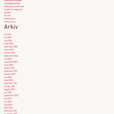
Specialistkunskaper
Uppdragsarkeologi
Utåtriktad verksamhet
Projekt och rapporter
Aktuellt
Om oss
Medarbetare
Cookie policy
Arkiv
juli 2026
juni 2026
maj 2026
mars 2026
december 2025
mars 2025
oktober 2024
september 2024
juni 2024
november 2023
mars 2023
januari 2023
december 2022
oktober 2022
juni 2022
mars 2022
december 2021
oktober 2021
augusti 2021
juni 2021
september 2020
juli 2020
juni 2020
maj 2020
april 2020
december 2019