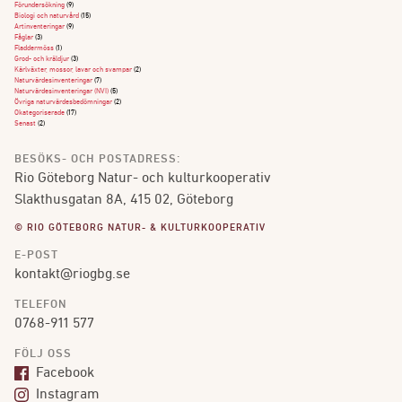
Förundersökning
(9)
Biologi och naturvård
(15)
Artinventeringar
(9)
Fåglar
(3)
Fladdermöss
(1)
Grod- och kräldjur
(3)
Kärlväxter, mossor, lavar och svampar
(2)
Naturvärdesinventeringar
(7)
Naturvärdesinventeringar (NVI)
(5)
Övriga naturvärdesbedömningar
(2)
Okategoriserade
(17)
Senast
(2)
BESÖKS- OCH POSTADRESS:
Rio Göteborg Natur- och kulturkooperativ
Slakthusgatan 8A, 415 02, Göteborg
© RIO GÖTEBORG NATUR- & KULTURKOOPERATIV
E-POST
kontakt@riogbg.se
TELEFON
0768-911 577
FÖLJ OSS
Facebook
Instagram