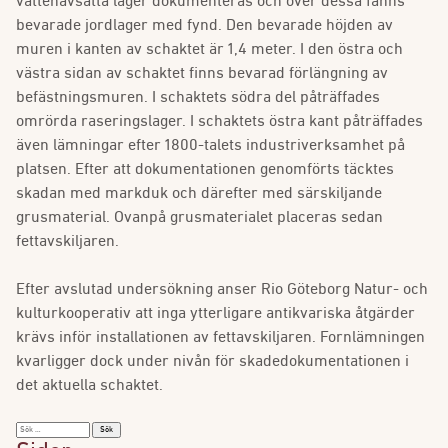
vattenavsatta lager dokumenteras och över dessa fanns
bevarade jordlager med fynd. Den bevarade höjden av
muren i kanten av schaktet är 1,4 meter. I den östra och
västra sidan av schaktet finns bevarad förlängning av
befästningsmuren. I schaktets södra del påträffades
omrörda raseringslager. I schaktets östra kant påträffades
även lämningar efter 1800-talets industriverksamhet på
platsen. Efter att dokumentationen genomförts täcktes
skadan med markduk och därefter med särskiljande
grusmaterial. Ovanpå grusmaterialet placeras sedan
fettavskiljaren.
Efter avslutad undersökning anser Rio Göteborg Natur- och
kulturkooperativ att inga ytterligare antikvariska åtgärder
krävs inför installationen av fettavskiljaren. Fornlämningen
kvarligger dock under nivån för skadedokumentationen i
det aktuella schaktet.
Sök
efter: