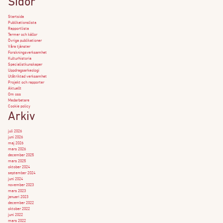
Sidor
Startsida
Publikationslista
Rapportlista
Termer och källor
Övriga publikationer
Våra tjänster
Forskningsverksamhet
Kulturhistoria
Specialistkunskaper
Uppdragsarkeologi
Utåtriktad verksamhet
Projekt och rapporter
Aktuellt
Om oss
Medarbetare
Cookie policy
Arkiv
juli 2026
juni 2026
maj 2026
mars 2026
december 2025
mars 2025
oktober 2024
september 2024
juni 2024
november 2023
mars 2023
januari 2023
december 2022
oktober 2022
juni 2022
mars 2022