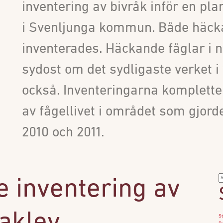
inventering av bivråk inför en pl
i Svenljunga kommun. Både häcka
inventerades. Häckande fåglar i n
sydost om det sydligaste verket i
också. Inventeringarna kompletter
av fågellivet i området som gjord
2010 och 2011.
S
 inventering av
ef
St