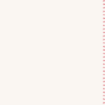
ja
d
ok
ju
m
d
ok
au
ju
s
ju
ju
ma
ap
d
n
ok
se
au
ma
ap
m
ja
ok
se
au
ap
m
fe
ja