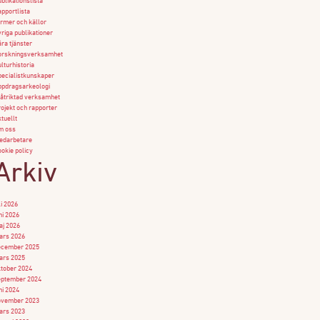
blikationslista
pportlista
rmer och källor
riga publikationer
ra tjänster
orskningsverksamhet
lturhistoria
ecialistkunskaper
pdragsarkeologi
åtriktad verksamhet
ojekt och rapporter
tuellt
m oss
edarbetare
okie policy
Arkiv
li 2026
ni 2026
j 2026
ars 2026
ecember 2025
ars 2025
tober 2024
eptember 2024
ni 2024
ovember 2023
ars 2023