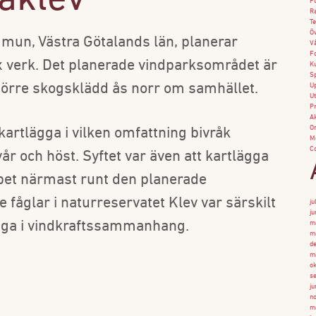
daklev
Pu
Ra
Te
Öv
mun, Västra Götalands län, planerar
Vå
F
 verk. Det planerade vindparksområdet är
Ku
Sp
större skogsklädd ås norr om samhället.
Up
Ut
Pr
Ak
O
kartlägga i vilken omfattning bivråk
M
Co
 och höst. Syftet var även att kartlägga
apet närmast runt den planerade
fåglar i naturreservatet Klev var särskilt
ju
ju
liga i vindkraftssammanhang.
ma
m
d
m
ok
s
ju
n
m