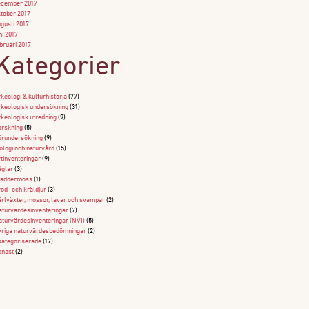
ecember 2017
tober 2017
gusti 2017
ni 2017
bruari 2017
Kategorier
keologi & kulturhistoria
(77)
keologisk undersökning
(31)
keologisk utredning
(9)
rskning
(5)
örundersökning
(9)
ologi och naturvård
(15)
tinventeringar
(9)
glar
(3)
laddermöss
(1)
od- och kräldjur
(3)
rlväxter, mossor, lavar och svampar
(2)
turvärdesinventeringar
(7)
turvärdesinventeringar (NVI)
(5)
riga naturvärdesbedömningar
(2)
ategoriserade
(17)
enast
(2)