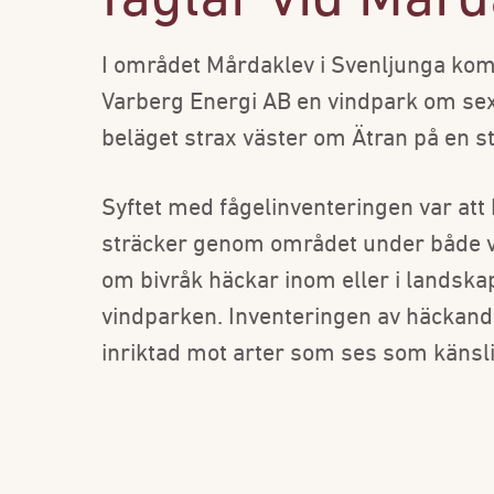
fåglar vid Mår
I området Mårdaklev i Svenljunga kom
Varberg Energi AB en vindpark om sex
beläget strax väster om Ätran på en 
Syftet med fågelinventeringen var att 
sträcker genom området under både vår
om bivråk häckar inom eller i landsk
vindparken. Inventeringen av häckande 
inriktad mot arter som ses som käns