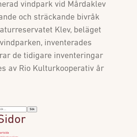
anerad vindpark vid Mårdaklev
nde och sträckande bivråk
aturreservatet Klev, beläget
 vindparken, inventerades
ar de tidigare inventeringar
es av Rio Kulturkooperativ år
ök
ter:
Sidor
artsida